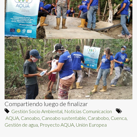
Compartiendo luego de finalizar
Gestión Socio Ambiental
,
Noticias Comunicacion
AQUA
,
Canoabo
,
Canoabo sustentable
,
Carabobo
,
Cuenca
,
Gestión de agua
,
Proyecto AQUA
,
Unión Europea