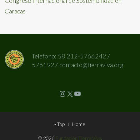
Congreso Internacional de Sostenibilidad en
Caracas
Telefono: 58 212-5766242 /
5761927 contacto@tierraviva.org
Instagram
X
YouTube
Footer
Top
Home
Menu
© 2026
Fundación Tierra Viva
.