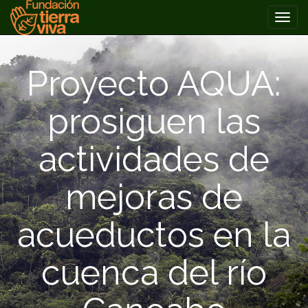
PRIMARY
Skip
MENU
to
Proyecto AQUA:
content
prosiguen las
actividades de
mejoras de
acueductos en la
cuenca del río