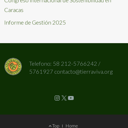
Caracas
Informe de Gestión 2025
Telefono: 58 212-5766242 /
5761927 contacto@tierraviva.org
Instagram
X
YouTube
Footer
Top
Home