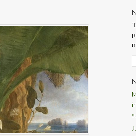
“
p
m
S
f
N
M
i
s
J