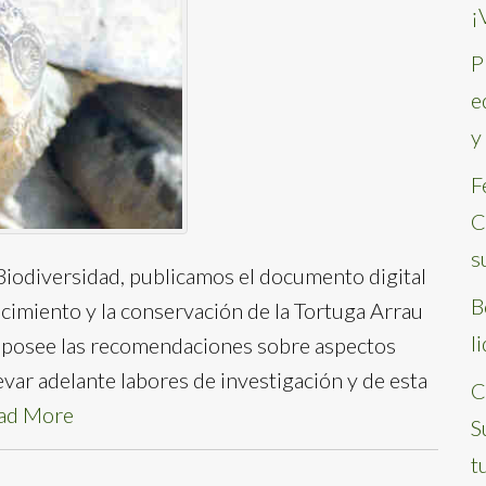
¡
P
e
y
F
C
s
iodiversidad, publicamos el documento digital
B
ocimiento y la conservación de la Tortuga Arrau
l
 posee las recomendaciones sobre aspectos
var adelante labores de investigación y de esta
C
ad More
S
t