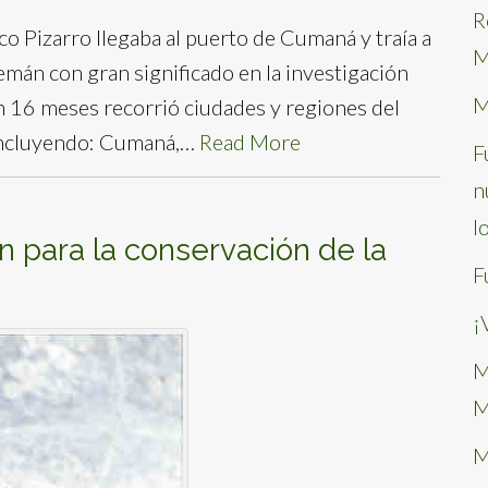
R
co Pizarro llegaba al puerto de Cumaná y traía a
M
emán con gran significado en la investigación
M
En 16 meses recorrió ciudades y regiones del
, incluyendo: Cumaná,…
Read More
F
n
l
n para la conservación de la
F
¡
M
M
M