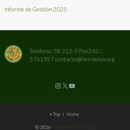
Informe de Gestión 2025
Telefono: 58 212-5766242 /
5761927 contacto@tierraviva.org
Instagram
X
YouTube
Footer
Top
Home
Menu
© 2026
Fundación Tierra Viva
.