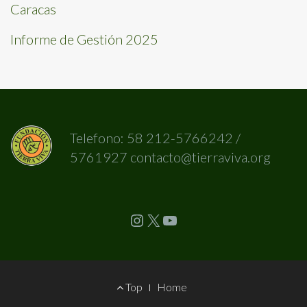
Caracas
Informe de Gestión 2025
Telefono: 58 212-5766242 /
5761927 contacto@tierraviva.org
Instagram
X
YouTube
Footer
Top
Home