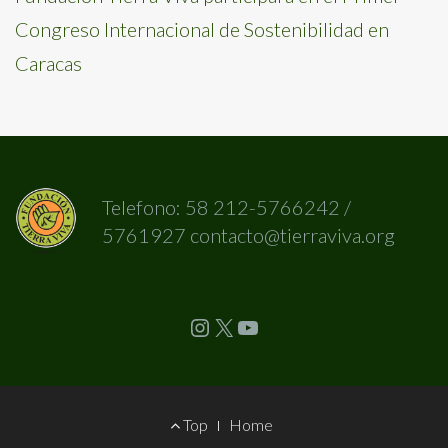
Congreso Internacional de Sostenibilidad en
Caracas
Telefono: 58 212-5766242 /
5761927 contacto@tierraviva.org
Instagram
X
YouTube
Footer
Top
Home