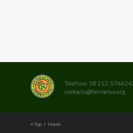
Telefono: 58 212-576624
contacto@tierraviva.org
Footer
Top
Home