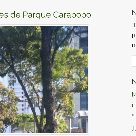
es de Parque Carabobo
“
p
m
S
f
N
M
i
s
J