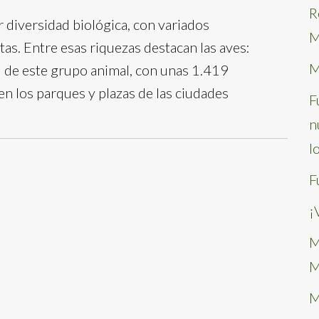
R
 diversidad biológica, con variados
M
tas. Entre esas riquezas destacan las aves:
M
d de este grupo animal, con unas 1.419
en los parques y plazas de las ciudades
F
n
l
F
¡
M
M
M