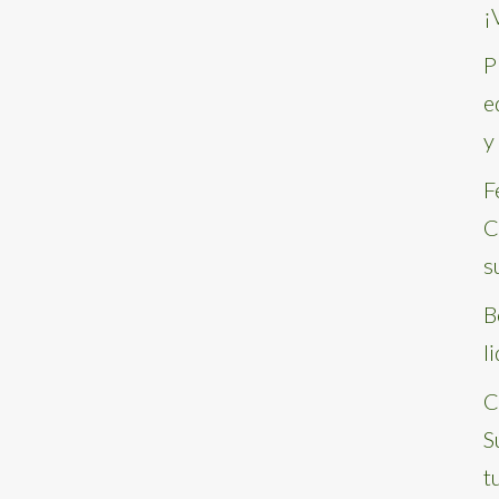
¡
P
e
y
F
C
s
B
l
C
S
t