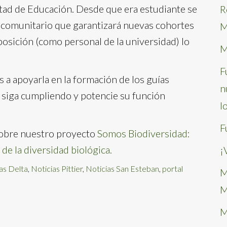
tad de Educación. Desde que era estudiante se
R
o comunitario que garantizará nuevas cohortes
M
posición (como personal de la universidad) lo
M
F
a apoyarla en la formación de los guías
n
o siga cumpliendo y potencie su función
l
F
obre nuestro proyecto
Somos Biodiversidad:
de la diversidad biológica.
¡
as Delta
,
Noticias Pittier
,
Noticias San Esteban
,
portal
M
M
M