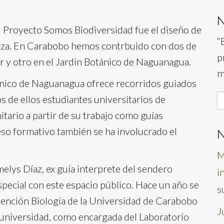
el Proyecto Somos Biodiversidad fue el diseño de
“
leza. En Carabobo hemos contrbuido con dos de
p
r y otro en el Jardín Botánico de Naguanagua.
m
tánico de Naguanagua ofrece recorridos guiados
S
s de ellos estudiantes universitarios de
f
ario a partir de su trabajo como guías
eso formativo también se ha involucrado el
N
M
melys Díaz, ex guía interprete del sendero
i
ecial con este espacio público. Hace un año se
s
ención Biología de la Universidad de Carabobo
J
 universidad, como encargada del Laboratorio