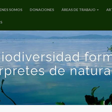
ENES SOMOS
DONACIONES
ÁREAS DE TRABAJO
AR
S
iodiversidad for
érpretes de natura