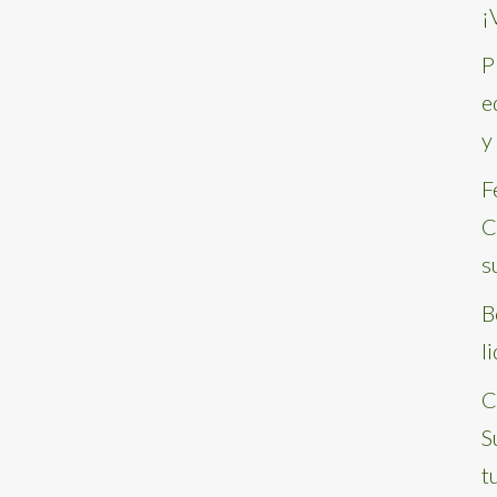
¡
P
e
y
F
C
s
B
l
C
S
t