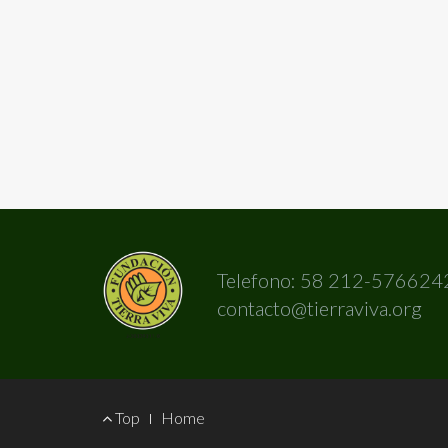
Telefono: 58 212-576624
contacto@tierraviva.org
Footer
Top
Home