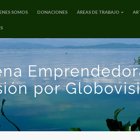
ENES SOMOS
DONACIONES
ÁREAS DE TRABAJO
AR
S
ena Emprendedor
sión por Globovis