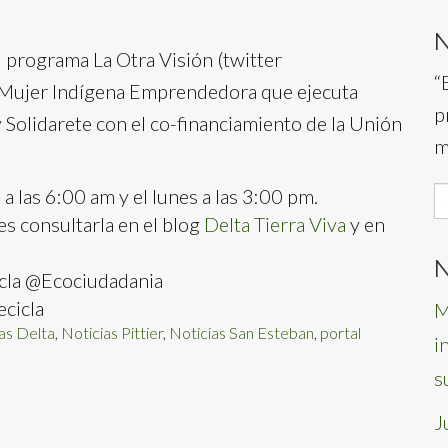
l programa La Otra Visión (twitter
“
o Mujer Indígena Emprendedora que ejecuta
p
 Solidarete con el co-financiamiento de la Unión
m
 las 6:00 am y el lunes a las 3:00 pm.
S
s consultarla en el blog
Delta Tierra Viva
y en
f
N
cla @Ecociudadania
cicla
M
as Delta
,
Noticias Pittier
,
Noticias San Esteban
,
portal
i
s
J