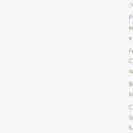
¡
P
e
y
F
C
s
B
l
C
S
t