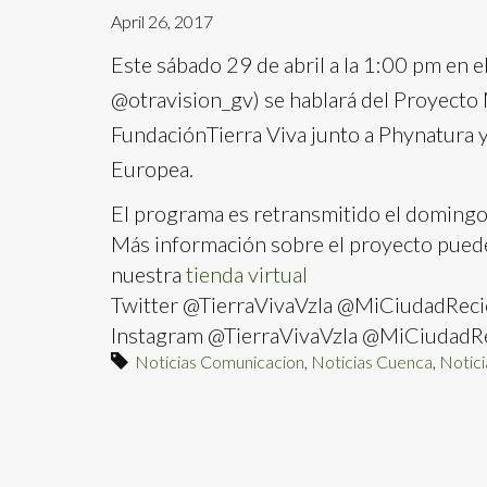
April 26, 2017
Este sábado 29 de abril a la 1:00 pm en e
@otravision_gv) se hablará del Proyect
FundaciónTierra Viva junto a Phynatura y
Europea.
El programa es retransmitido el domingo a
Más información sobre el proyecto puede
nuestra
tienda virtual
Twitter @TierraVivaVzla @MiCiudadReci
Instagram @TierraVivaVzla @MiCiudadRe
Noticias Comunicacion
,
Noticias Cuenca
,
Notici