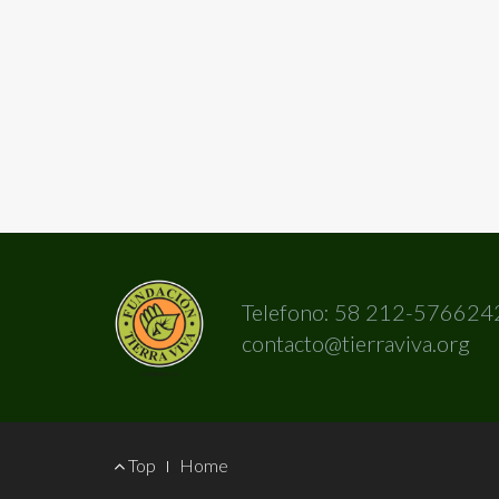
Telefono: 58 212-576624
contacto@tierraviva.org
Footer
Top
Home