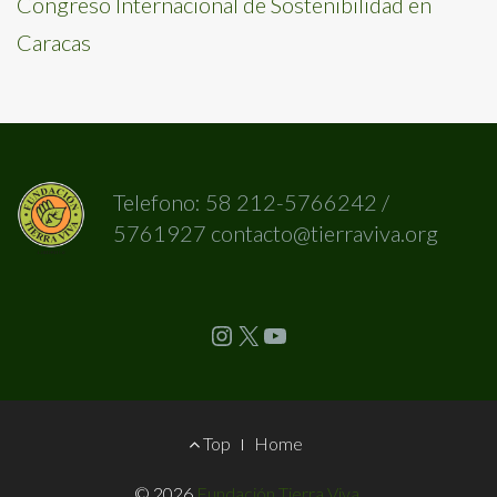
Congreso Internacional de Sostenibilidad en
Caracas
Telefono: 58 212-5766242 /
5761927 contacto@tierraviva.org
Instagram
X
YouTube
Footer
Top
Home
Menu
© 2026
Fundación Tierra Viva
.