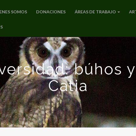
ENES SOMOS
DONACIONES
ÁREAS DE TRABAJO
AR
S
versidad: búhos y
Catia