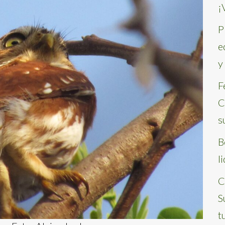
¡
P
e
y
F
C
s
B
l
C
S
t