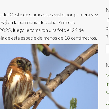
e del Oeste de Caracas se avistó por primera vez
“
num)
en la parroquia de Catia
.
Primero
p
2025, luego le tomaron una foto el 29 de
m
nela de esta especie de menos de 18 centímetros.
S
f
N
M
i
s
J