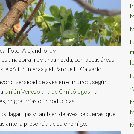
R
M
M
F
ea. Foto: Alejandro luy
n
a es una zona muy urbanizada, con pocas áreas
l
ste «Alí Primera» y el Parque El Calvario.
F
yor diversidad de aves en el mundo, según
¡
la
Unión Venezolana de Ornitólogos
ha
s, migratorias o introducidas.
M
M
tos, lagartijas y también de aves pequeñas, que
as ante la presencia de su enemigo.
M