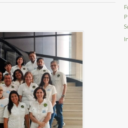
F
P
S
I