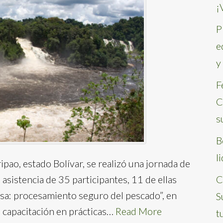
¡
P
e
y
F
C
s
B
l
pao, estado Bolívar, se realizó una jornada de
asistencia de 35 participantes, 11 de ellas
C
mesa: procesamiento seguro del pescado”, en
S
de capacitación en prácticas…
Read More
t