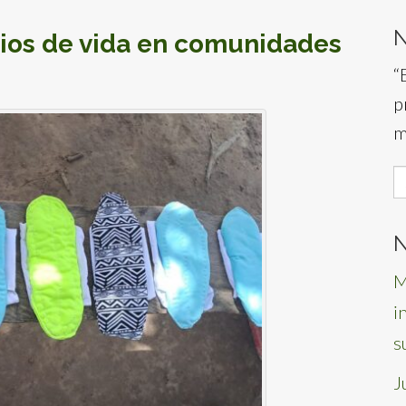
ios de vida en comunidades
“
p
m
S
f
N
M
i
s
J