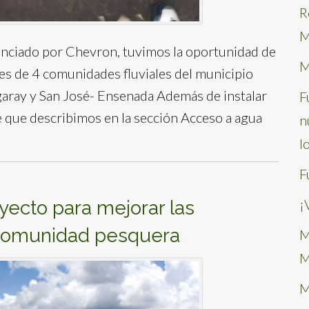
R
M
nanciado por Chevron, tuvimos la oportunidad de
M
tes de 4 comunidades fluviales del municipio
garay y San José- Ensenada Además de instalar
F
le que describimos en la sección Acceso a agua
n
l
F
¡
oyecto para mejorar las
 comunidad pesquera
M
M
M