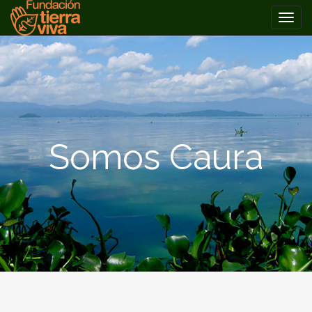
PRIMARY
Skip
MENU
to
content
Somos Caura