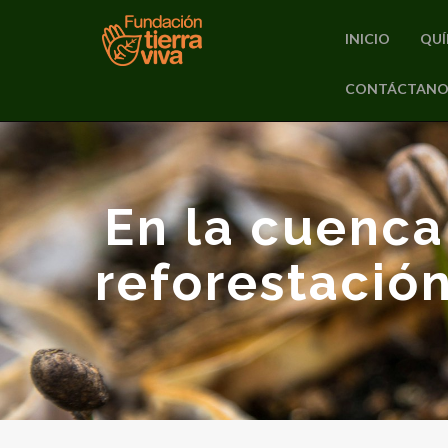
INICIO
QUÍ
PRIMARY
CONTÁCTANO
Skip
MENU
to
content
En la cuenca
reforestación