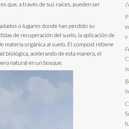
tes que, a través de sus raíces, pueden ser
¡
P
radados o lugares donde han perdido su
e
didas de recuperación del suelo, la aplicación de
y
e materia orgánica al suelo. El compost retiene
F
dad biológica, acelerando de esta manera, el
C
nera natural en un bosque.
s
B
l
C
S
t