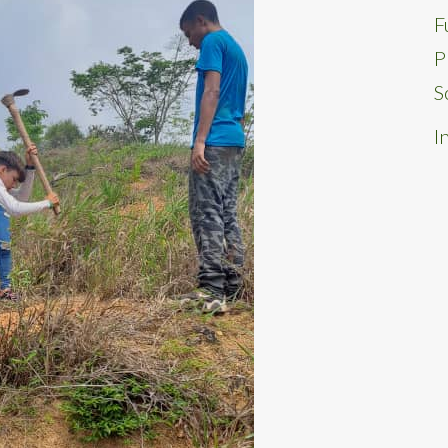
F
P
S
I