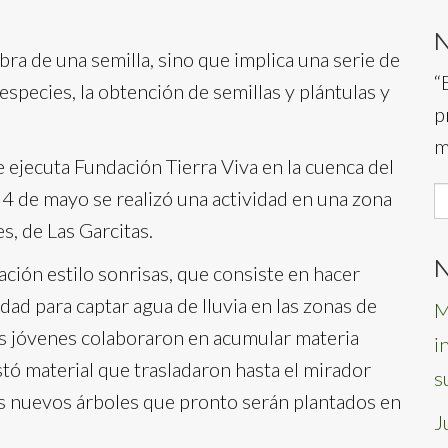
ra de una semilla, sino que implica una serie de
“
especies, la obtención de semillas y plántulas y
p
m
 ejecuta Fundación Tierra Viva en la cuenca del
S
4 de mayo se realizó una actividad en una zona
f
es, de Las Garcitas.
N
tración estilo sonrisas, que consiste en hacer
dad para captar agua de lluvia en las zonas de
M
los jóvenes colaboraron en acumular materia
i
tó material que trasladaron hasta el mirador
s
los nuevos árboles que pronto serán plantados en
J