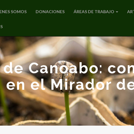
ENES SOMOS
DONACIONES
ÁREAS DE TRABAJO
AR
S
 de Canoabo: co
 en el Mirador d