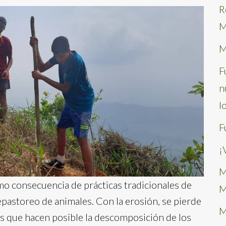
R
M
M
F
n
l
F
¡
M
mo consecuencia de prácticas tradicionales de
M
epastoreo de animales. Con la erosión, se pierde
M
s que hacen posible la descomposición de los