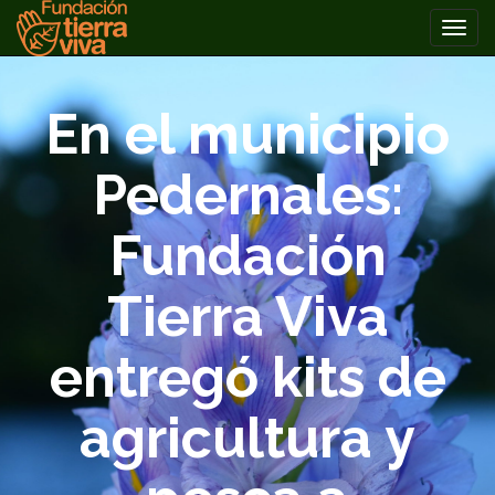
PRIMARY
Skip
MENU
to
En el municipio
content
Pedernales:
Fundación
Tierra Viva
entregó kits de
agricultura y