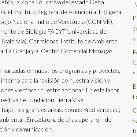
ueblo, la Zona Educativa del estado Delta
¡
ía, el Instituto Regional de Atención al Indígena
P
nsejo Nacional Indio de Venezuela (CONIVE),
e
amento de Biología FACYT-Universidad de
y
(Valencia), Correlonas, Instituto de Ambiente
ial La Granja y al Centro Comercial Monagas
F
C
enmarcadas en nuestros programas y proyectos,
s
nterno para la revisión de nuestra visión y
B
ciones y enfocar nuestro accionar. En esta labor
l
irectiva de Fundación Tierra Viva.
 bajo tres grandes áreas: Somos Biodiversidad;
C
mbiental. En cada una de ellas operaron, de
S
ción y comunicación.
t