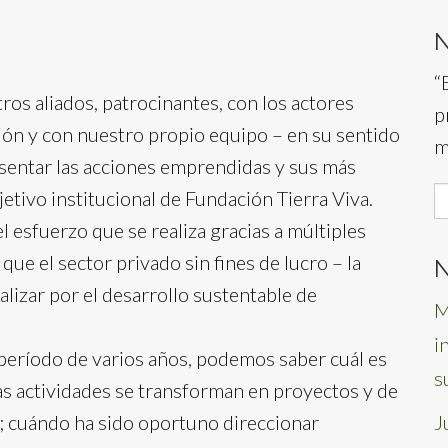
“
 aliados, patrocinantes, con los actores
p
ión y con nuestro propio equipo – en su sentido
m
esentar las acciones emprendidas y sus más
S
jetivo institucional de Fundación Tierra Viva.
f
esfuerzo que se realiza gracias a múltiples
que el sector privado sin fines de lucro – la
N
alizar por el desarrollo sustentable de
M
i
período de varios años, podemos saber cuál es
s
las actividades se transforman en proyectos y de
o; cuándo ha sido oportuno direccionar
J