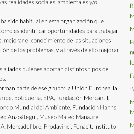
s realidades sociales, ambientales y/o
R
M
ha sido habitual en esta organización que
M
omo es identificar oportunidades para trabajar
 mejorar el conocimiento de las situaciones
F
ción de los problemas, y a través de ello mejorar
n
l
s aliados quienes aportan distintos tipos de
F
os.
orman parte de ese grupo: la Unión Europea, la
¡
aribe, Botiquería, EPA, Fundación Mercantil,
M
ondo Mundial del Ambiente, Fundación Hanns
M
 Museo Anzoátegui, Museo Mateo Manaure,
M
 Mercadolibre, Prodavinci, Fonacit, Instituto