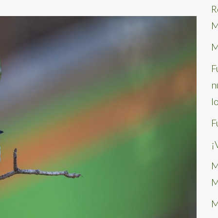
R
M
M
F
n
l
F
¡
M
M
M