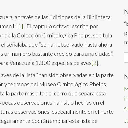
ela, a través de las Ediciones de la Biblioteca,
“
umen I”
[1]
. El capítulo octavo, escrito por
p
 de la Colección Ornitológica Phelps, se titula
m
n el señalaba que “se han observado hasta ahora
 es un número bastante crecido para una ciudad”.
S
para Venezuela 1.300 especies de aves
[2]
.
f
aves de la lista “han sido observadas en la parte
N
nar y terrenos del Museo Ornitológico Phelps,
M
ta la parte más alta del cerro que separa esta
i
s pocas observaciones han sido hechas en el
s
futuras observaciones, especialmente en el norte
te, seguramente podrán ampliar esta lista de
J