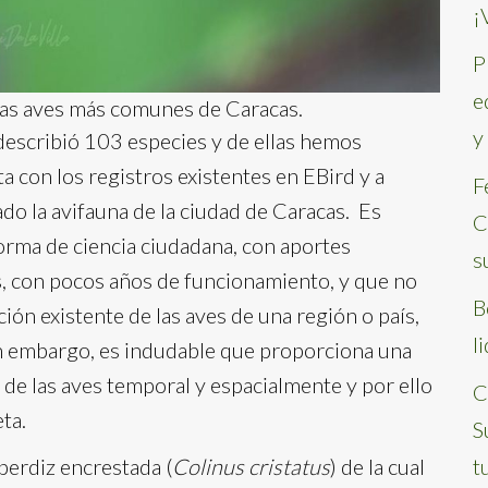
¡
P
e
 las aves más comunes de Caracas.
y
describió 103 especies y de ellas hemos
a con los registros existentes en EBird y a
F
ado la avifauna de la ciudad de Caracas. Es
C
orma de ciencia ciudadana, con aportes
s
os, con pocos años de funcionamiento, y que no
B
ón existente de las aves de una región o país,
l
n embargo, es indudable que proporciona una
 de las aves temporal y espacialmente y por ello
C
ta.
S
 perdiz encrestada (
Colinus cristatus
) de la cual
t