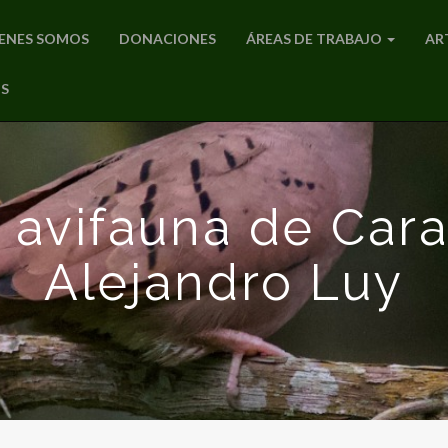
ENES SOMOS
DONACIONES
ÁREAS DE TRABAJO
AR
S
 avifauna de Car
Alejandro Luy