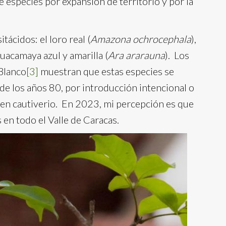
 especies por expansión de territorio y por la
tácidos: el loro real (
Amazona ochrocephala
),
 guacamaya azul y amarilla (
Ara ararauna
). Los
 Blanco
[3]
muestran que estas especies se
 de los años 80, por introducción intencional o
s en cautiverio. En 2023, mi percepción es que
 en todo el Valle de Caracas.