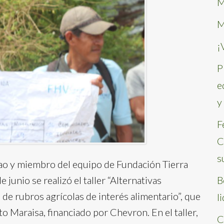
M
M
¡
P
e
y
F
C
s
rao y miembro del equipo de Fundación Tierra
 junio se realizó el taller “Alternativas
B
de rubros agrícolas de interés alimentario”, que
l
to Maraisa, financiado por Chevron. En el taller,
C