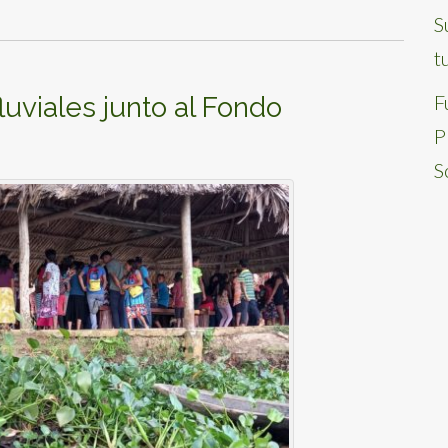
S
t
F
luviales junto al Fondo
P
S