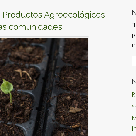
e Productos Agroecológicos
“
 las comunidades
p
m
S
f
N
R
a
M
i