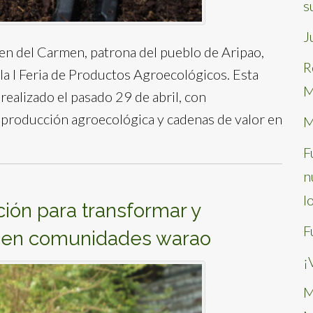
s
J
gen del Carmen, patrona del pueblo de Aripao,
R
ó la I Feria de Productos Agroecológicos. Esta
M
realizado el pasado 29 de abril, con
 producción agroecológica y cadenas de valor en
M
F
n
l
ción para transformar y
F
s en comunidades warao
¡
M