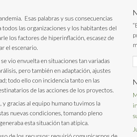
demia. Esas palabras y sus consecuencias
“
 todos las organizaciones y los habitantes del
p
le los factores de hiperinflación, escasez de
m
ar el escenario.
S
 se vio envuelta en situaciones tan variadas
f
álisis, pero también en adaptación, ajustes
ad; todo ello con incidencia tanto en las
N
stinatarios de las acciones de los proyectos.
M
, y gracias al equipo humano tuvimos la
i
estas nuevas condiciones, tomando pleno
s
eneraba esta situación tan atípica.
J
 uso de los recursos; requirió comunicarnos de