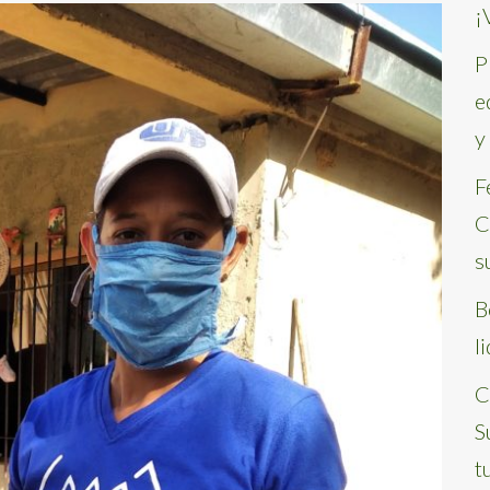
¡
P
e
y
F
C
s
B
l
C
S
t