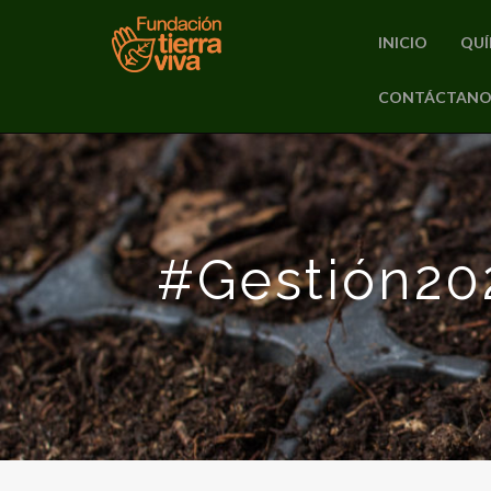
INICIO
QUÍ
PRIMARY
CONTÁCTANO
Skip
MENU
to
content
#Gestión20