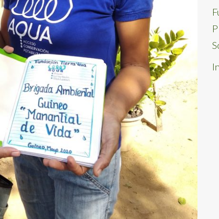
F
P
S
I