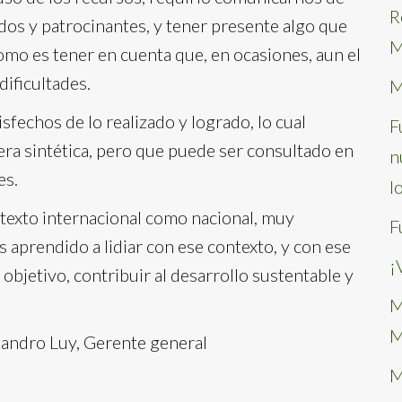
R
os y patrocinantes, y tener presente algo que
M
 como es tener en cuenta que, en ocasiones, aun el
ificultades.
M
fechos de lo realizado y logrado, lo cual
F
a sintética, pero que puede ser consultado en
n
es.
l
texto internacional como nacional, muy
F
aprendido a lidiar con ese contexto, y con ese
¡
bjetivo, contribuir al desarrollo sustentable y
M
M
o Luy, Gerente general
M