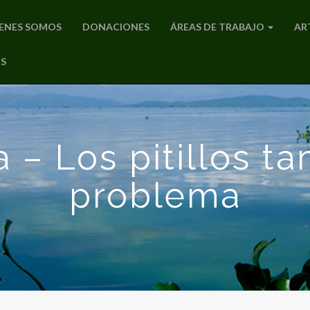
ENES SOMOS
DONACIONES
ÁREAS DE TRABAJO
AR
S
– Los pitillos t
problema