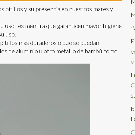
M
 pitillos y su presencia en nuestros mares y
M
su uso; es mentira que garanticen mayor higiene
¡
su uso.
P
pitillos más duraderos o que se puedan
os de aluminio u otro metal, o de bambú como
e
y
F
C
s
B
l
C