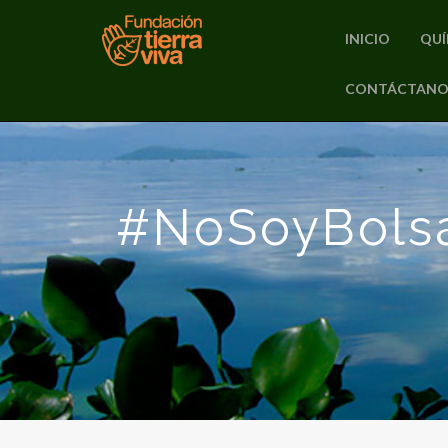
INICIO
QUÍ
PRIMARY
CONTÁCTANO
Skip
MENU
to
content
#NoSoyBolsa 