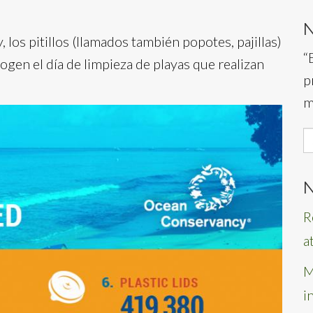
os pitillos (llamados también popotes, pajillas)
“
gen el día de limpieza de playas que realizan
p
m
S
f
N
R
a
M
i