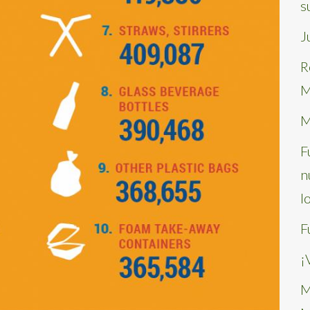
s
J
R
M
M
F
n
l
F
¡
M