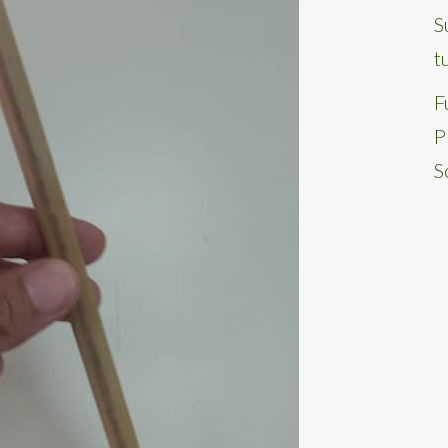
S
t
F
P
S